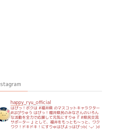
nstagram
happy_ryu_official
はぴっ！ボクは #福井県 のマスコットキャラクター
#はぴりゅう はぴっ！福井県民のみなさんのいろん
な活動を全力で応援して元気にすりゅ『 #県民交流
サポーター 』として、福井をもっとも～っと、ワク
ワク！ドキドキ！にすりゅはぴよっはぴっb( ･̀ᴗ･́ )d