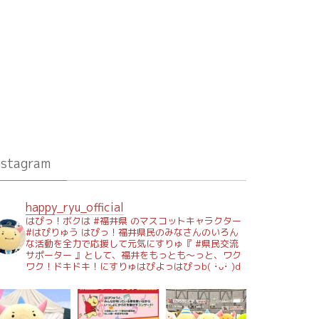
nstagram
happy_ryu_official
はぴっ！ボクは #福井県 のマスコットキャラクター
#はぴりゅう はぴっ！福井県民のみなさんのいろん
な活動を全力で応援して元気にすりゅ『 #県民交流
サポーター 』として、福井をもっとも～っと、ワク
ワク！ドキドキ！にすりゅはぴよっはぴっb( ･̀ᴗ･́ )d