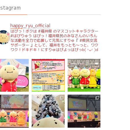
nstagram
happy_ryu_official
はぴっ！ボクは #福井県 のマスコットキャラクター
#はぴりゅう はぴっ！福井県民のみなさんのいろん
な活動を全力で応援して元気にすりゅ『 #県民交流
サポーター 』として、福井をもっとも～っと、ワク
ワク！ドキドキ！にすりゅはぴよっはぴっb( ･̀ᴗ･́ )d