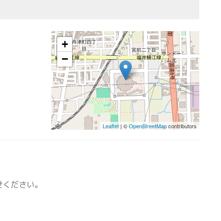
+
−
Leaflet
| ©
OpenStreetMap
contributors
せください。