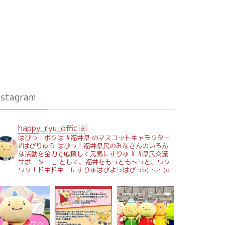
nstagram
happy_ryu_official
はぴっ！ボクは #福井県 のマスコットキャラクター
#はぴりゅう はぴっ！福井県民のみなさんのいろん
な活動を全力で応援して元気にすりゅ『 #県民交流
サポーター 』として、福井をもっとも～っと、ワク
ワク！ドキドキ！にすりゅはぴよっはぴっb( ･̀ᴗ･́ )d