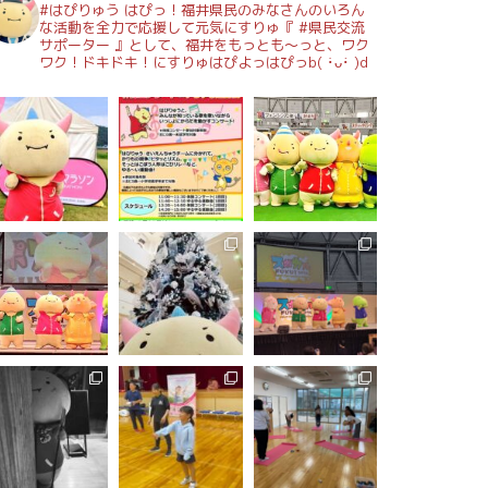
#はぴりゅう はぴっ！福井県民のみなさんのいろん
な活動を全力で応援して元気にすりゅ『 #県民交流
サポーター 』として、福井をもっとも～っと、ワク
ワク！ドキドキ！にすりゅはぴよっはぴっb( ･̀ᴗ･́ )d