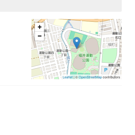
+
−
Leaflet
| ©
OpenStreetMap
contributors