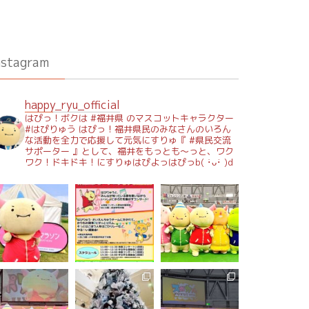
nstagram
happy_ryu_official
はぴっ！ボクは #福井県 のマスコットキャラクター
#はぴりゅう はぴっ！福井県民のみなさんのいろん
な活動を全力で応援して元気にすりゅ『 #県民交流
サポーター 』として、福井をもっとも～っと、ワク
ワク！ドキドキ！にすりゅはぴよっはぴっb( ･̀ᴗ･́ )d