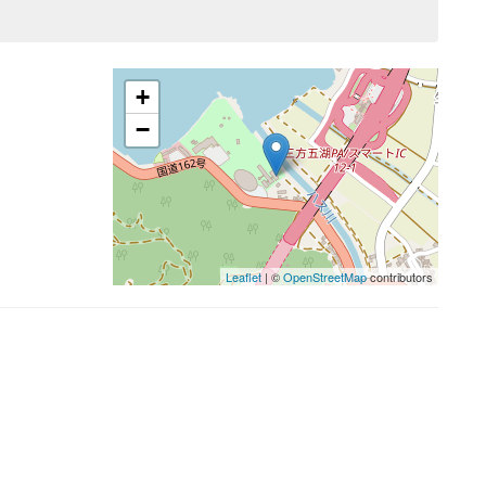
+
−
Leaflet
| ©
OpenStreetMap
contributors