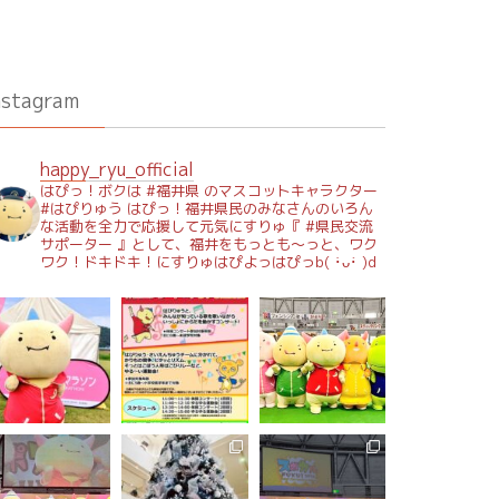
nstagram
happy_ryu_official
はぴっ！ボクは #福井県 のマスコットキャラクター
#はぴりゅう はぴっ！福井県民のみなさんのいろん
な活動を全力で応援して元気にすりゅ『 #県民交流
サポーター 』として、福井をもっとも～っと、ワク
ワク！ドキドキ！にすりゅはぴよっはぴっb( ･̀ᴗ･́ )d