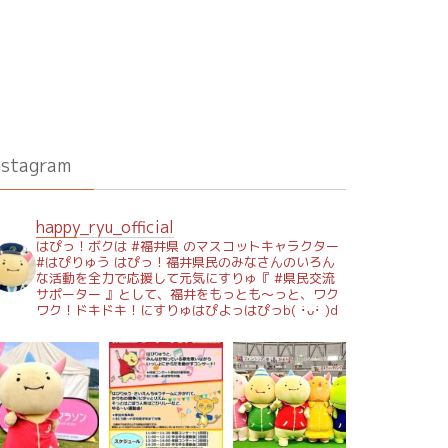
nstagram
happy_ryu_official
はぴっ！ボクは #福井県 のマスコットキャラクター
#はぴりゅう はぴっ！福井県民のみなさんのいろん
な活動を全力で応援して元気にすりゅ『 #県民交流
サポーター 』として、福井をもっとも～っと、ワク
ワク！ドキドキ！にすりゅはぴよっはぴっb( ･̀ᴗ･́ )d