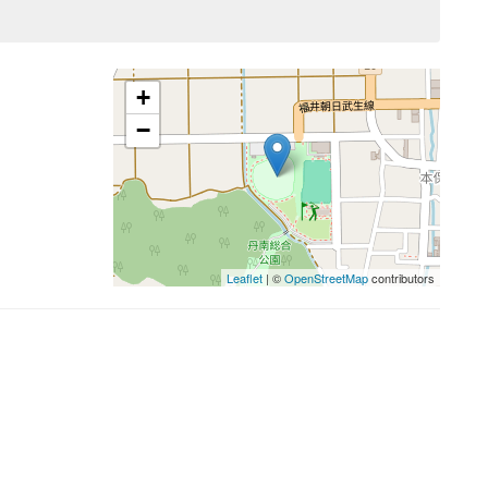
+
−
Leaflet
| ©
OpenStreetMap
contributors