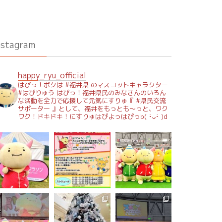
nstagram
happy_ryu_official
はぴっ！ボクは #福井県 のマスコットキャラクター
#はぴりゅう はぴっ！福井県民のみなさんのいろん
な活動を全力で応援して元気にすりゅ『 #県民交流
サポーター 』として、福井をもっとも～っと、ワク
ワク！ドキドキ！にすりゅはぴよっはぴっb( ･̀ᴗ･́ )d