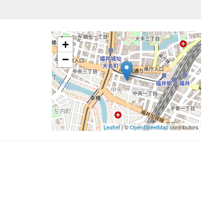
+
−
Leaflet
| ©
OpenStreetMap
contributors