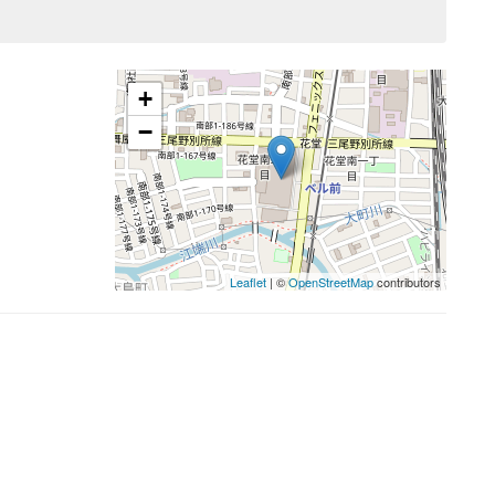
+
−
Leaflet
| ©
OpenStreetMap
contributors