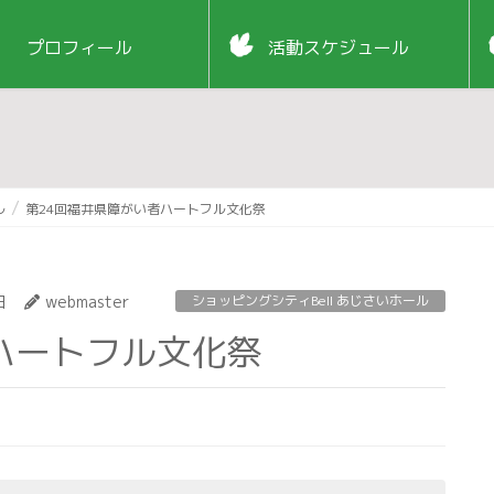
プロフィール
活動スケジュール
ル
第24回福井県障がい者ハートフル文化祭
日
webmaster
ショッピングシティBell あじさいホール
者ハートフル文化祭