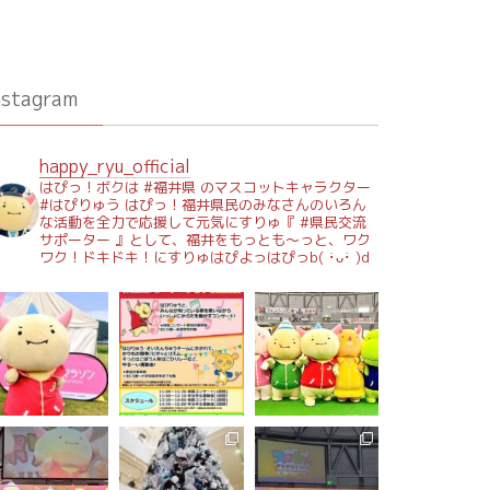
nstagram
happy_ryu_official
はぴっ！ボクは #福井県 のマスコットキャラクター
#はぴりゅう はぴっ！福井県民のみなさんのいろん
な活動を全力で応援して元気にすりゅ『 #県民交流
サポーター 』として、福井をもっとも～っと、ワク
ワク！ドキドキ！にすりゅはぴよっはぴっb( ･̀ᴗ･́ )d