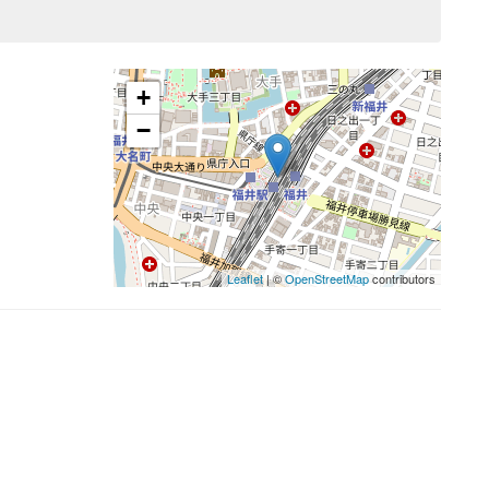
+
−
Leaflet
| ©
OpenStreetMap
contributors