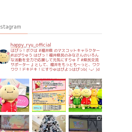
nstagram
happy_ryu_official
はぴっ！ボクは #福井県 のマスコットキャラクター
#はぴりゅう はぴっ！福井県民のみなさんのいろん
な活動を全力で応援して元気にすりゅ『 #県民交流
サポーター 』として、福井をもっとも～っと、ワク
ワク！ドキドキ！にすりゅはぴよっはぴっb( ･̀ᴗ･́ )d