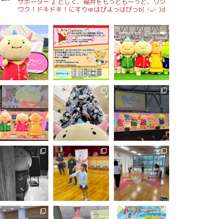
サポーター 』として、福井をもっとも～っと、ワク
ワク！ドキドキ！にすりゅはぴよっはぴっb( ･̀ᴗ･́ )d