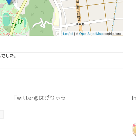
Leaflet
| ©
OpenStreetMap
contributors
んでした。
Twitter@はぴりゅう
I