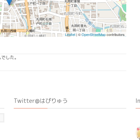
Leaflet
| ©
OpenStreetMap
contributors
んでした。
Twitter@はぴりゅう
I