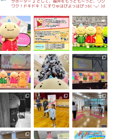
サポーター 』として、福井をもっとも～っと、ワク
ワク！ドキドキ！にすりゅはぴよっはぴっb( ･̀ᴗ･́ )d