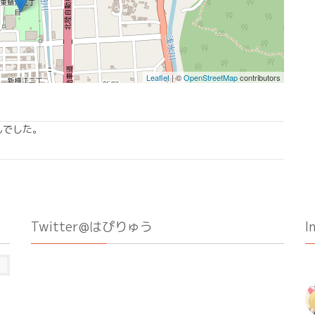
Leaflet
| ©
OpenStreetMap
contributors
んでした。
Twitter@はぴりゅう
I