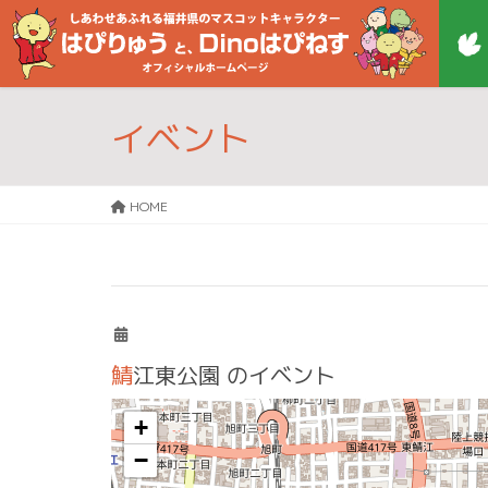
イベント
HOME
鯖江東公園
のイベント
+
−