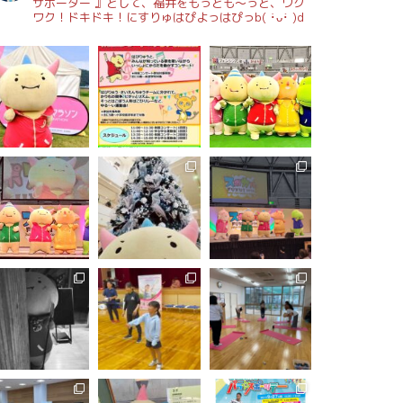
サポーター 』として、福井をもっとも～っと、ワク
ワク！ドキドキ！にすりゅはぴよっはぴっb( ･̀ᴗ･́ )d